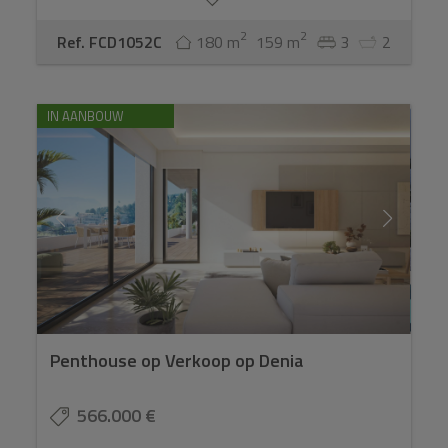
2
2
Ref. FCD1052C
180 m
159 m
3
2
IN AANBOUW
Penthouse op Verkoop op Denia
566.000 €