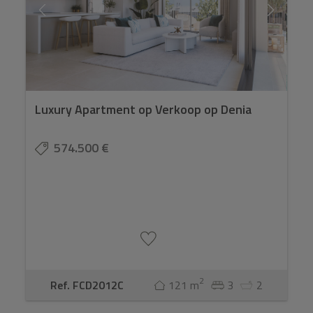
Luxury Apartment op Verkoop op Denia
574.500 €
2
Ref. FCD2012C
121 m
3
2