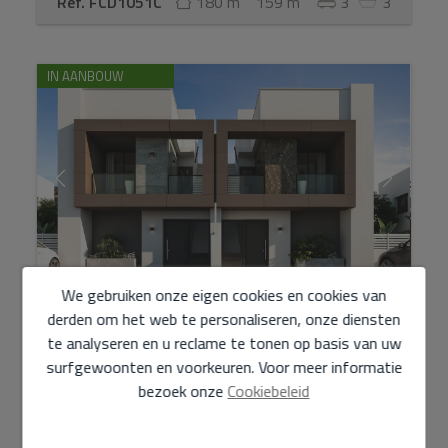
Ref. FCD1051C
180 m
159 m
3
3
IN AANBOUW
We gebruiken onze eigen cookies en cookies van
derden om het web te personaliseren, onze diensten
Semi-Detached Villa op Verkoop op Denia
te analyseren en u reclame te tonen op basis van uw
surfgewoonten en voorkeuren. Voor meer informatie
461.000 €
bezoek onze
Cookiebeleid
Halfvrijstaande villa's op 3 verdiepingen met een optie
van 2 of 3 slaapkamers en 3 badkamers, beginnend met