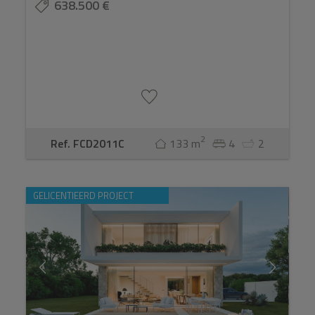
638.500 €
2
Ref. FCD2011C
133 m
4
2
GELICENTIEERD PROJECT