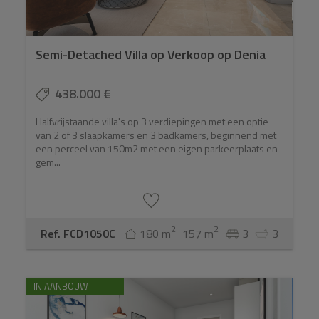
Semi-Detached Villa op Verkoop op Denia
438.000 €
Halfvrijstaande villa's op 3 verdiepingen met een optie
van 2 of 3 slaapkamers en 3 badkamers, beginnend met
een perceel van 150m2 met een eigen parkeerplaats en
gem...
2
2
Ref. FCD1050C
180 m
157 m
3
3
IN AANBOUW