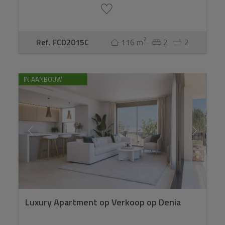
2
Ref. FCD2015C
116 m
2
2
IN AANBOUW
Luxury Apartment op Verkoop op Denia