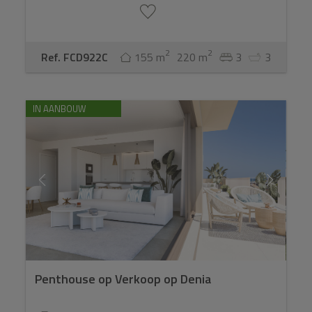
2
2
Ref. FCD922C
155 m
220 m
3
3
IN AANBOUW
Penthouse op Verkoop op Denia