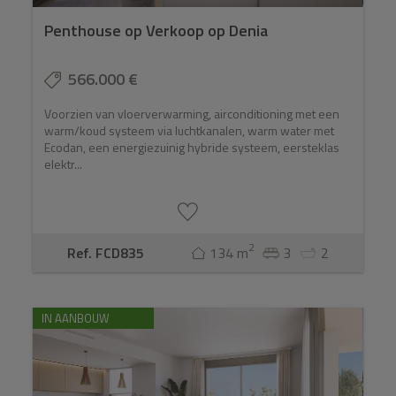
Penthouse op Verkoop op Denia
566.000 €
Voorzien van vloerverwarming, airconditioning met een
warm/koud systeem via luchtkanalen, warm water met
Ecodan, een energiezuinig hybride systeem, eersteklas
elektr...
2
Ref. FCD835
134 m
3
2
IN AANBOUW