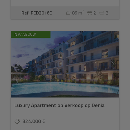
2
Ref. FCD2016C
86 m
2
2
IN AANBOUW
Luxury Apartment op Verkoop op Denia
324.000 €