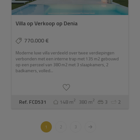
Villa op Verkoop op Denia
770.000 €
Moderne luxe villa verdeeld over twee verdiepingen
verbonden met een interne trap met 135 m2 gebouwd
op een perceel van 380 m2 met 3 slaapkamers, 2
badkamers, volled...
2
2
Ref. FCD531
148 m
380 m
3
2
1
2
3