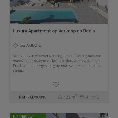
Luxury Apartment op Verkoop op Denia
537.000 €
Voorzien van vloerverwarming, airconditioning met een
warm/koud systeem via luchtkanalen, warm water met
Ecodan, een energiezuinig hybride systeem, eersteklas
elektr...
2
Ref. FCD1081C
122 m
3
2
IN AANBOUW