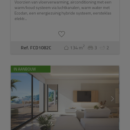
Voorzien van vloerverwarming, airconditioning met een
warm/koud systeem via luchtkanalen, warm water met
Ecodan, een energiezuinig hybride systeem, eersteklas
elektr...
2
Ref. FCD1082C
134 m
3
2
IN AANBOUW