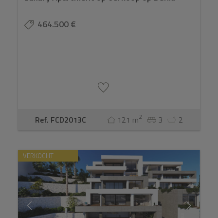
464.500 €
2
Ref. FCD2013C
121 m
3
2
VERKOCHT