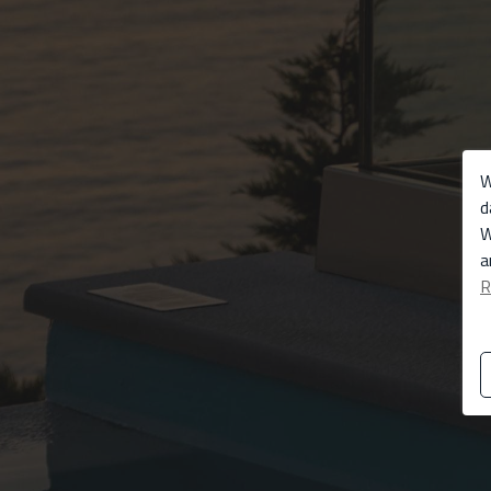
W
d
W
a
R