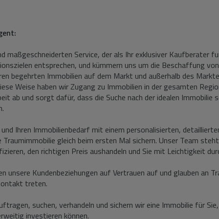
gent:
nd maßgeschneiderten Service, der als Ihr exklusiver Kaufberater fu
itionszielen entsprechen, und kümmern uns um die Beschaffung von I
en begehrten Immobilien auf dem Markt und außerhalb des Marktes, 
 diese Weise haben wir Zugang zu Immobilien in der gesamten Regi
t ab und sorgt dafür, dass die Suche nach der idealen Immobilie so
n.
 und Ihren Immobilienbedarf mit einem personalisierten, detailliert
e Traumimmobilie gleich beim ersten Mal sichern. Unser Team steht 
ifizieren, den richtigen Preis aushandeln und Sie mit Leichtigkeit d
 bauen unsere Kundenbeziehungen auf Vertrauen auf und glauben a
ontakt treten.
uftragen, suchen, verhandeln und sichern wir eine Immobilie für Si
erweitig investieren können.