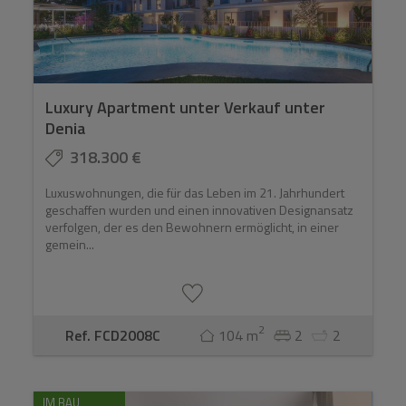
Lebensstil zu investieren, wir bieten personalisierte
Dienstleistungen, um Käufern zu helfen, ihr ideales
Zuhause zu finden, das ihren Wünschen und
Lebensstilentscheidungen entspricht. Unser
Expertenteam ist bestrebt, eine nahtlose Navigation in
Luxury Apartment unter Verkauf unter
der Immobilienlandschaft von Denia zu gewährleisten.
Denia
318.300 €
Cristian Alexander: Das Real Estate Lifestyle Team, wir
verstehen, was Ihnen am wichtigsten ist: "Willkommen
Luxuswohnungen, die für das Leben im 21. Jahrhundert
in einer neuen Ära der Luxus- und Lifestyle-Immobilien"
geschaffen wurden und einen innovativen Designansatz
verfolgen, der es den Bewohnern ermöglicht, in einer
gemein...
2
Ref. FCD2008C
104 m
2
2
IM BAU