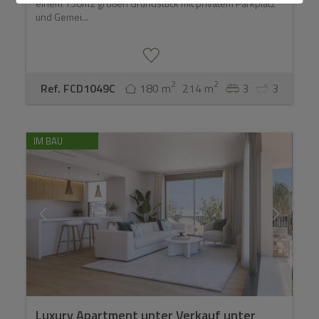
einem 150m2 großen Grundstück mit privatem Parkplatz
und Gemei...
2
2
Ref. FCD1049C
180 m
214 m
3
3
IM BAU
Luxury Apartment unter Verkauf unter