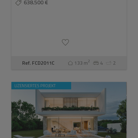
638.500 €
2
Ref. FCD2011C
133 m
4
2
LIZENSIERTES PROJEKT