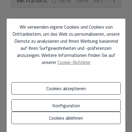
Ref. FCD1051C
180 m
159 m
3
3
IM BAU
Wir verwenden eigene Cookies und Cookies von
Drittanbietern, um das Web zu personalisieren, unsere
Dienste zu analysieren und Ihnen Werbung basierend
auf Ihren Surfgewohnheiten und -präferenzen
anzuzeigen. Weitere Informationen finden Sie auf
unserer
Cookie-Richtlinie
Cookies akzeptieren
Semi-Detached Villa unter Verkauf unter
Denia
Konfiguration
461.000 €
Cookies ablehnen
Doppelhaushälften auf 3 Etagen mit einer Option von 2
oder 3 Schlafzimmern und 3 Bädern, beginnend auf