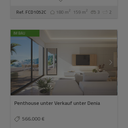
2
2
Ref. FCD1052C
180 m
159 m
3
2
IM BAU
Penthouse unter Verkauf unter Denia
566.000 €