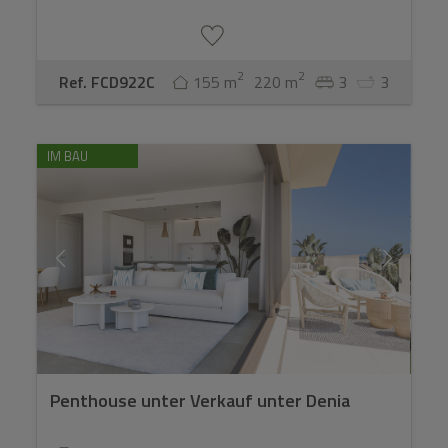
2
2
Ref. FCD922C
155 m
220 m
3
3
IM BAU
Penthouse unter Verkauf unter Denia