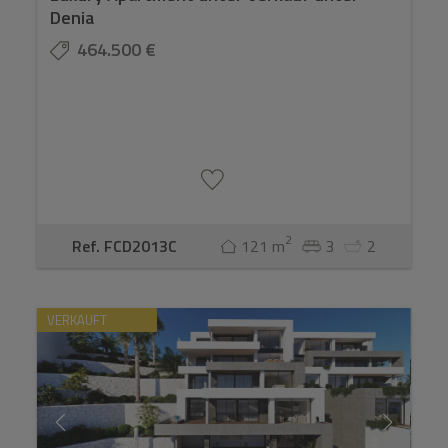
Denia
464.500 €
2
Ref. FCD2013C
121 m
3
2
VERKAUFT