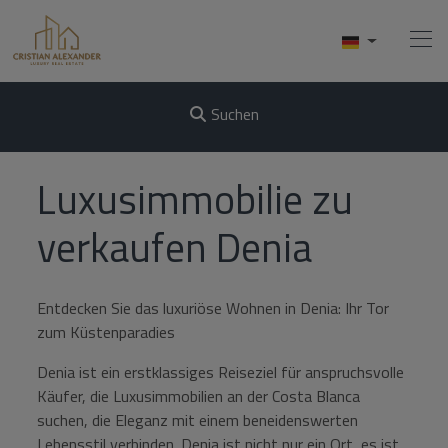
Suchen
Home
Luxusimmobilie zu
Kaufen
verkaufen Denia
Verkaufen
Entdecken Sie das luxuriöse Wohnen in Denia: Ihr Tor
Dienste
zum Küstenparadies
Uber Uns
Denia ist ein erstklassiges Reiseziel für anspruchsvolle
Käufer, die Luxusimmobilien an der Costa Blanca
Kontakt
suchen, die Eleganz mit einem beneidenswerten
Lebensstil verbinden. Denia ist nicht nur ein Ort, es ist