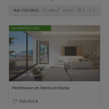
2
2
Ref. FCD1052C
180 m
159 m
3
2
EN CONSTRUCCIÓN
Penthouse en Venta en Denia
566.000 €