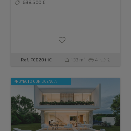
638.500 €
2
Ref. FCD2011C
133 m
4
2
PROYECTO CON LICENCIA