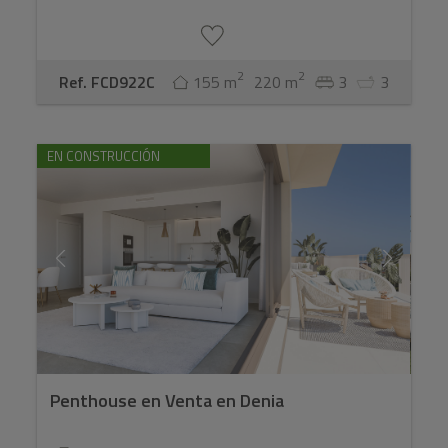
2
2
Ref. FCD922C
155 m
220 m
3
3
EN CONSTRUCCIÓN
Penthouse en Venta en Denia