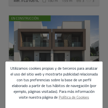
Ref. FCD1051C
180 m
159 m
3
3
EN CONSTRUCCIÓN
Utilizamos cookies propias y de terceros para analizar
el uso del sitio web y mostrarte publicidad relacionada
Semi-Detached Villa en Venta en Denia
con tus preferencias sobre la base de un perfil
elaborado a partir de tus hábitos de navegación (por
461.000 €
ejemplo, páginas visitadas). Para más información
visite nuestra página de
Política de Cookies
Chalets pareados de 3 plantas con opción de 2 o 3
dormitorios y 3 baños, partiendo de una parcela de