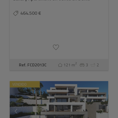
464.500 €
2
Ref. FCD2013C
121 m
3
2
VENDIDO