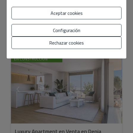
150m2 con parking privado y zonas comunes con piscina
y zona de ...
Aceptar cookies
Configuración
2
2
Ref. FCD1049C
180 m
214 m
3
3
Rechazar cookies
EN CONSTRUCCIÓN
Luxury Apartment en Venta en Denia