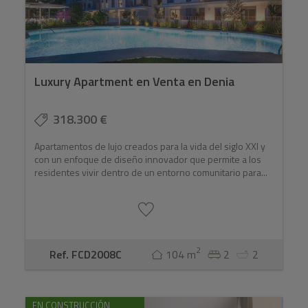
que usted reciba una experiencia sin fisuras en la
navegación por el panorama inmobiliario.
Cristian Alexander: El equipo de Real Estate
Lifestyle, entendemos lo que más le importa,
Luxury Apartment en Venta en Denia
'Bienvenido a una nueva era de bienes raíces de lujo
y estilo de vida'.
318.300 €
Apartamentos de lujo creados para la vida del siglo XXI y
con un enfoque de diseño innovador que permite a los
residentes vivir dentro de un entorno comunitario para...
2
Ref. FCD2008C
104 m
2
2
EN CONSTRUCCIÓN