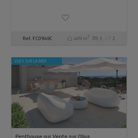
2
Ref. FCD949C
409 m
3
2
VUES SUR LA MER
Penthouse sur Vente sur Oliva