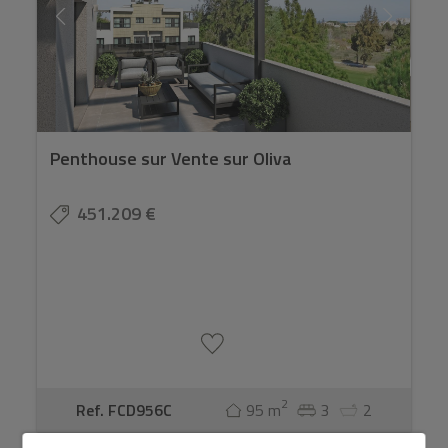
Penthouse sur Vente sur Oliva
451.209 €
2
Ref. FCD956C
95 m
3
2