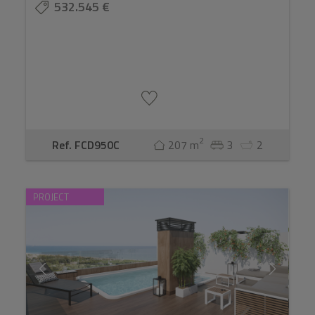
532.545 €
2
Ref. FCD950C
207 m
3
2
PROJECT