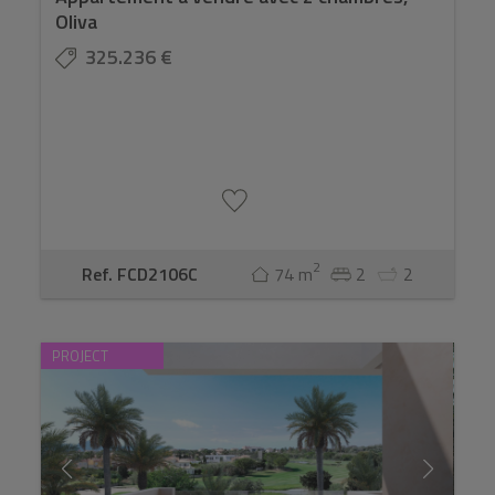
Oliva
325.236 €
2
Ref. FCD2106C
74 m
2
2
PROJECT