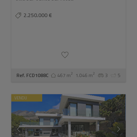
2.250.000 €
2
2
Ref. FCD1088C
467 m
1.046 m
3
5
VENDU