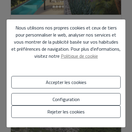
Villa sur Vente sur Altea
Nous utilisons nos propres cookies et ceux de tiers
pour personnaliser le web, analyser nos services et
2.100.000 €
vous montrer de la publicité basée sur vos habitudes
et préférences de navigation. Pour plus d'informations,
Le niveau principal se compose d’espaces de vie
visitez notre
Politique de cookie
communs ouverts pour la vie de famille quotidienne, d’un
salon spacieux avec cheminée moderne, d’une salle à
manger e...
Accepter les cookies
2
2
Ref. FCD585
440 m
802 m
4
5
Configuration
Rejeter les cookies
CLÉ EN MAIN