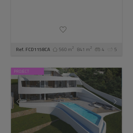
2
2
Ref. FCD1158CA
560 m
841 m
4
5
PROJECT