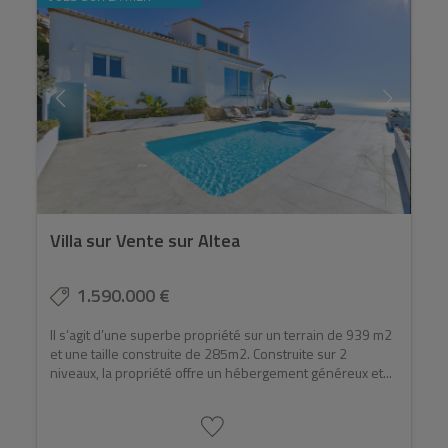
Le marché de l’immobilier de luxe à Altea ne se résume
pas à vivre dans le confort ; Il présente également une
opportunité d’investissement importante. La
popularité croissante de la ville, combinée à sa
disponibilité limitée de propriétés haut de gamme,
assure une forte demande, ce qui fait grimper la valeur
des propriétés. Pour ceux qui cherchent à investir dans
un style de vie luxueux avec l’avantage supplémentaire
de rendements élevés, Altea représente un excellent
choix.
Villa sur Vente sur Altea
1.590.000 €
Il s’agit d’une superbe propriété sur un terrain de 939 m2
et une taille construite de 285m2. Construite sur 2
niveaux, la propriété offre un hébergement généreux et...