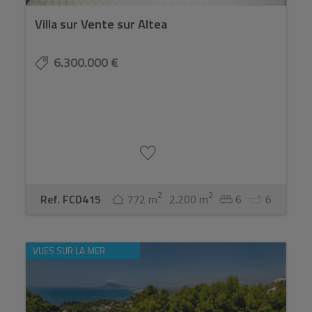
Villa sur Vente sur Altea
6.300.000 €
2
2
Ref. FCD415
772 m
2.200 m
6
6
VUES SUR LA MER