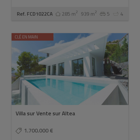
2
2
Ref. FCD1022CA
285 m
939 m
5
4
CLÉ EN MAIN
Villa sur Vente sur Altea
1.700.000 €