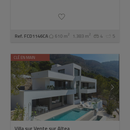
2
2
Ref. FCD1146CA
610 m
1.383 m
4
5
CLÉ EN MAIN
Villa sur Vente sur Altea