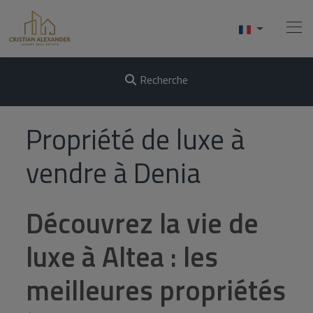
Recherche
Accueil
Propriété de luxe à
Acheter
vendre à Denia
Vendre
Découvrez la vie de
Services
luxe à Altea : les
À Propos De Nous
meilleures propriétés
Contact