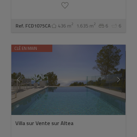
2
2
Ref. FCD1075CA
436 m
1.635 m
6
6
CLÉ EN MAIN
Villa sur Vente sur Altea