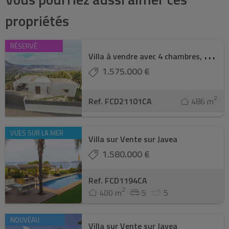
propriétés
RÉSERVÉ
V
illa à vendre avec 4 chambres, Javea
1.575.000 €
2
Ref. FCD21101CA
486 m
VUES SUR LA MER
Villa sur Vente sur Javea
1.580.000 €
Ref. FCD1194CA
2
400 m
5
5
NOUVEAU
Villa sur Vente sur Javea