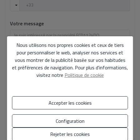
Votre message
Nous utilisons nos propres cookies et ceux de tiers
pour personnaliser le web, analyser nos services et
vous montrer de la publicité basée sur vos habitudes
Informations de base sur la protection des données fondées sur le
et préférences de navigation. Pour plus d'informations,
règlement européen sur la protection des données (UE) 2016/679
visitez notre
Politique de cookie
(GDPR).
+ Info
J'ai lu et j'accepte les
mentions légales
et la
politique de
confidentialité
Accepter les cookies
J'accepte les envois commerciaux
Configuration
Envoyer la demande
Rejeter les cookies