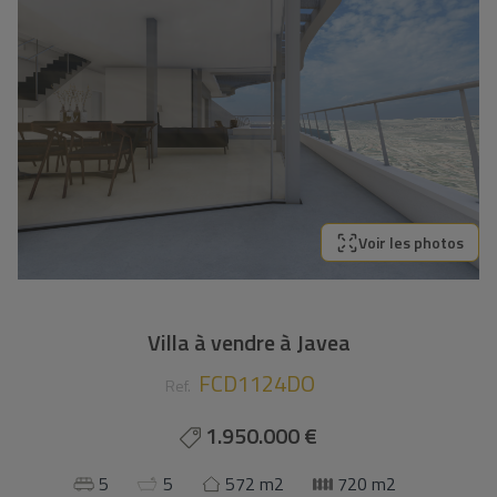
Voir les photos
Villa à vendre à Javea
FCD1124DO
Ref.
1.950.000 €
5
5
572 m2
720 m2