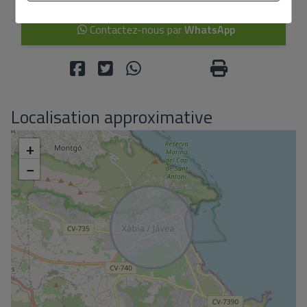
Contactez-nous par
WhatsApp
Localisation approximative
+
−