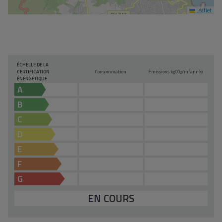
Leaflet
ÉCHELLE DE LA
2
CERTIFICATION
Consommation
Émissions kg
CO
/m
année
2
ÉNERGÉTIQUE
A
B
C
D
E
F
G
EN COURS