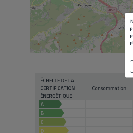
N
p
p
p
ÉCHELLE DE LA
CERTIFICATION
Consommation
ÉNERGÉTIQUE
A
B
C
D