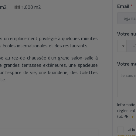
Email
*
 m2
1.000 m2
Votre n
ns un emplacement privilégié à quelques minutes
s écoles internationales et des restaurants.
se au rez-de-chaussée d’un grand salon-salle à
Votre m
 grandes terrasses extérieures, une spacieuse
 l’espace de vie, une buanderie, des toilettes
te.
avec salle de bain privative, dont la chambre
e bain privée ouverte, et une autre chambre avec
Informatio
règlement 
(GDPR).
+ 
e terrasses ensoleillées et ombragées avec un
pour profiter de vos moments en famille et entre
J'ai lu
, ou comme première maison où vous pourrez
confidentia