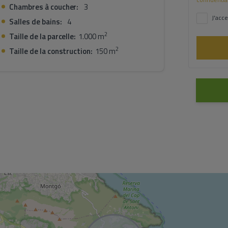
Chambres à coucher:
3
journées ensoleillées et du style de vie détendu
J'acce
Salles de bains:
4
2
Taille de la parcelle:
1.000 m
2
Taille de la construction:
150 m