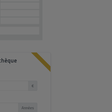
thèque
€
Années