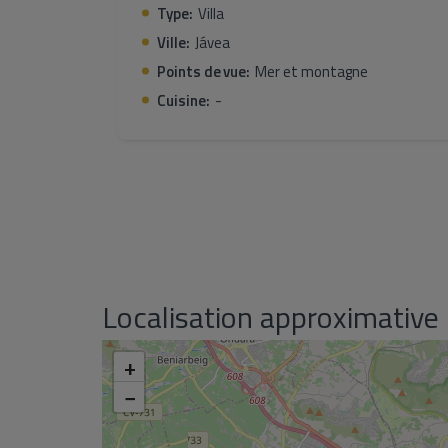
Type:
Villa
passer la plupart de votre temps à profiter des 
que l’Espagne a à offrir.
Ville:
Jávea
Points de vue:
Mer et montagne
Cuisine:
-
Localisation approximative
+
−