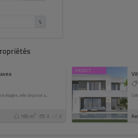
%
ropriétés
PROJECT
Javea
Vi
x étages, elle dispose a...
Cet
2
185 m
3
2
Re