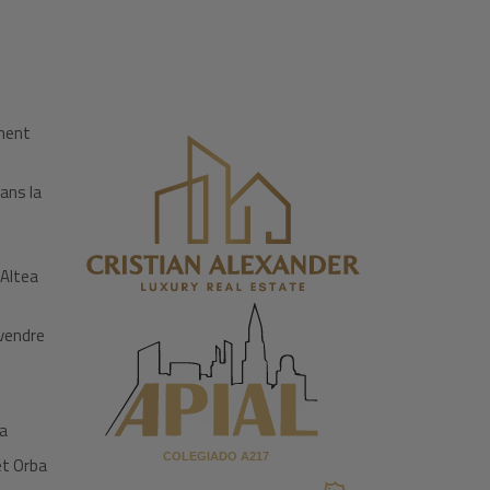
iment
ans la
 Altea
 vendre
ia
et Orba