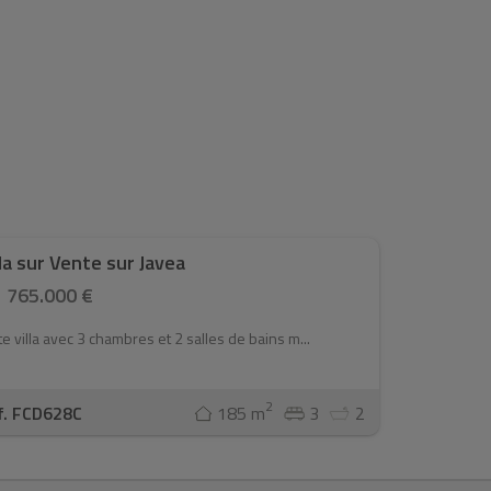
lla sur Vente sur Javea
765.000 €
te villa avec 3 chambres et 2 salles de bains m...
2
f. FCD628C
185 m
3
2