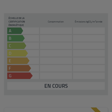
ÉCHELLE DE LA
2
CERTIFICATION
Consommation
Émissions kg
CO
/m
année
2
ÉNERGÉTIQUE
A
B
C
D
E
F
G
EN COURS