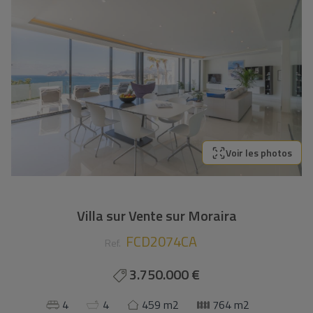
Voir les photos
Villa sur Vente sur Moraira
FCD2074CA
Ref.
3.750.000 €
4
4
459 m2
764 m2