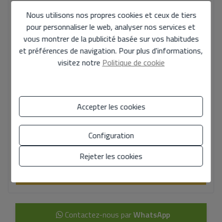
Votre message
Nous utilisons nos propres cookies et ceux de tiers
pour personnaliser le web, analyser nos services et
vous montrer de la publicité basée sur vos habitudes
et préférences de navigation. Pour plus d'informations,
visitez notre
Politique de cookie
Informations de base sur la protection des données fondées sur le
règlement européen sur la protection des données (UE) 2016/679
(GDPR).
+ Info
Accepter les cookies
J'ai lu et j'accepte les
mentions légales
et la
politique de
confidentialité
Configuration
J'accepte les envois commerciaux
Rejeter les cookies
Envoyer la demande
Contactez-nous par
WhatsApp